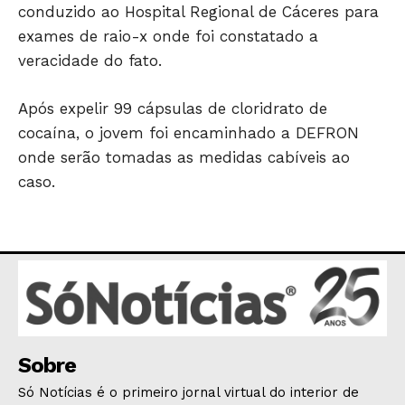
conduzido ao Hospital Regional de Cáceres para
exames de raio-x onde foi constatado a
veracidade do fato.
HOME
Após expelir 99 cápsulas de cloridrato de
POLÍTICA
cocaína, o jovem foi encaminhado a DEFRON
POLÍCIA
onde serão tomadas as medidas cabíveis ao
ESPORTES
caso.
ECONOMIA
OPINIÃO
GERAL
EDUCAÇÃO
SAÚDE
AGRONOTÍCIAS
ÚLTIMAS NOTÍCIAS
Sobre
Só Notícias é o primeiro jornal virtual do interior de