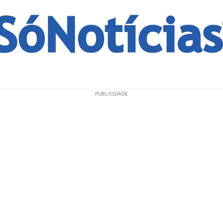
ECONOMIA
OPINIÃO
GERAL
EDUCAÇÃO
SAÚD
PUBLICIDADE