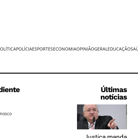
OLÍTICA
POLÍCIA
ESPORTES
ECONOMIA
OPINIÃO
GERAL
EDUCAÇÃO
SA
diente
Últimas
notícias
onosco
Justiça manda