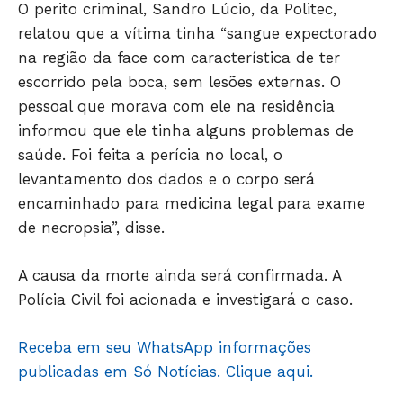
O perito criminal, Sandro Lúcio, da Politec,
relatou que a vítima tinha “sangue expectorado
na região da face com característica de ter
JUNTE-SE NO WHATSAPP
escorrido pela boca, sem lesões externas. O
pessoal que morava com ele na residência
informou que ele tinha alguns problemas de
saúde. Foi feita a perícia no local, o
HOME
levantamento dos dados e o corpo será
encaminhado para medicina legal para exame
POLÍTICA
de necropsia”, disse.
POLÍCIA
ESPORTES
A causa da morte ainda será confirmada. A
ECONOMIA
Polícia Civil foi acionada e investigará o caso.
OPINIÃO
GERAL
Receba em seu WhatsApp informações
EDUCAÇÃO
publicadas em Só Notícias. Clique aqui.
SAÚDE