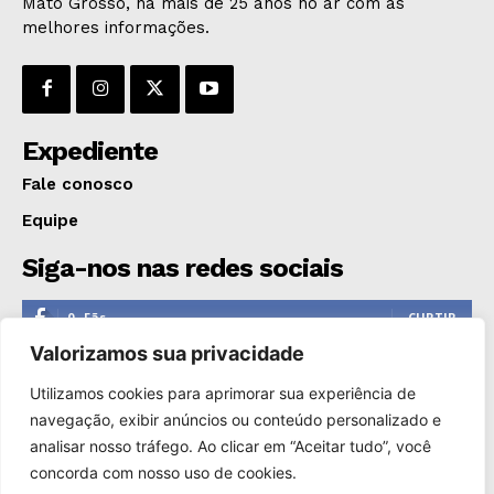
Mato Grosso, há mais de 25 anos no ar com as
melhores informações.
Expediente
Fale conosco
Equipe
Siga-nos nas redes sociais
0
Fãs
CURTIR
Valorizamos sua privacidade
0
Seguidores
SEGUIR
Utilizamos cookies para aprimorar sua experiência de
1,110
Seguidores
SEGUIR
navegação, exibir anúncios ou conteúdo personalizado e
analisar nosso tráfego. Ao clicar em “Aceitar tudo”, você
0
Inscritos
INSCREVER
concorda com nosso uso de cookies.