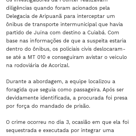
diligências quando foram acionados pela
Delegacia de Aripuanã para interceptar um
ônibus de transporte intermunicipal que havia
partido de Juína com destino a Cuiabá. Com
base nas informações de que a suspeita estaria
dentro do ônibus, os policiais civis deslocaram-
se até a MT 010 e conseguiram avistar o veículo
JUNTE-SE NO WHATSAPP
na rodoviária de Acorizal.
Durante a abordagem, a equipe localizou a
foragida que seguia como passageira. Após ser
HOME
devidamente identificada, a procurada foi presa
POLÍTICA
por força do mandado de prisão.
POLÍCIA
O crime ocorreu no dia 3, ocasião em que ela foi
ESPORTES
sequestrada e executada por integrar uma
ECONOMIA