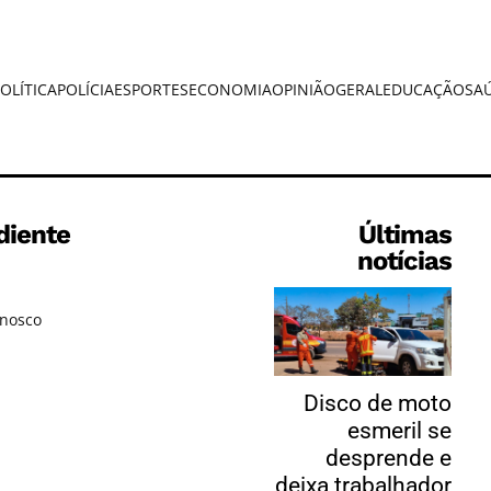
OLÍTICA
POLÍCIA
ESPORTES
ECONOMIA
OPINIÃO
GERAL
EDUCAÇÃO
SA
diente
Últimas
notícias
onosco
Disco de moto
esmeril se
desprende e
deixa trabalhador