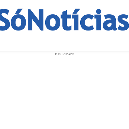
ECONOMIA
OPINIÃO
GERAL
EDUCAÇÃO
SAÚD
PUBLICIDADE