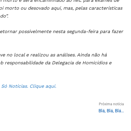
foi morto e será encaminhado ao IML para exames de
oi morto ou desovado aqui, mas, pelas características
do”.
etornar possivelmente nesta segunda-feira para fazer
eve no local e realizou as análises. Ainda não há
ob responsabilidade da Delegacia de Homicídios e
ó Notícias. Clique aqui.
Próxima notícia
Blá, Blá, Blá…