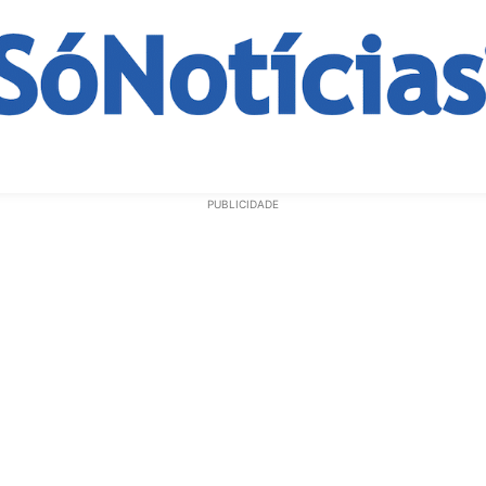
ECONOMIA
OPINIÃO
GERAL
EDUCAÇÃO
SAÚD
PUBLICIDADE