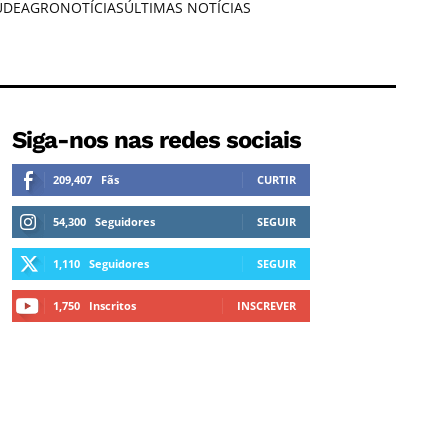
ÚDE
AGRONOTÍCIAS
ÚLTIMAS NOTÍCIAS
Siga-nos nas redes sociais
209,407
Fãs
CURTIR
54,300
Seguidores
SEGUIR
1,110
Seguidores
SEGUIR
1,750
Inscritos
INSCREVER