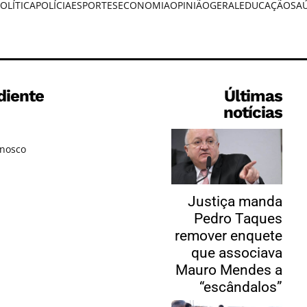
OLÍTICA
POLÍCIA
ESPORTES
ECONOMIA
OPINIÃO
GERAL
EDUCAÇÃO
SA
diente
Últimas
notícias
onosco
Justiça manda
Pedro Taques
remover enquete
que associava
Mauro Mendes a
“escândalos”