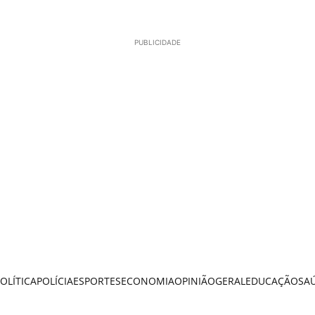
PUBLICIDADE
OLÍTICA
POLÍCIA
ESPORTES
ECONOMIA
OPINIÃO
GERAL
EDUCAÇÃO
SA