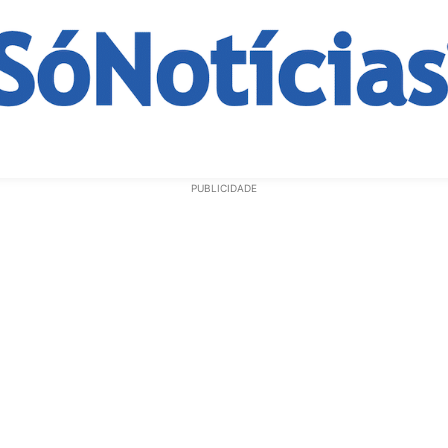
ECONOMIA
OPINIÃO
GERAL
EDUCAÇÃO
SAÚD
PUBLICIDADE