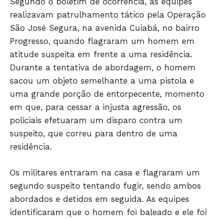
Segundo o boletim de ocorrência, as equipes
realizavam patrulhamento tático pela Operação
São José Segura, na avenida Cuiabá, no bairro
Progresso, quando flagraram um homem em
atitude suspeita em frente a uma residência.
Durante a tentativa de abordagem, o homem
sacou um objeto semelhante a uma pistola e
uma grande porção de entorpecente, momento
em que, para cessar a injusta agressão, os
JUNTE-SE NO WHATSAPP
policiais efetuaram um disparo contra um
suspeito, que correu para dentro de uma
residência.
Os militares entraram na casa e flagraram um
HOME
segundo suspeito tentando fugir, sendo ambos
POLÍTICA
abordados e detidos em seguida. As equipes
POLÍCIA
identificaram que o homem foi baleado e ele foi
ESPORTES