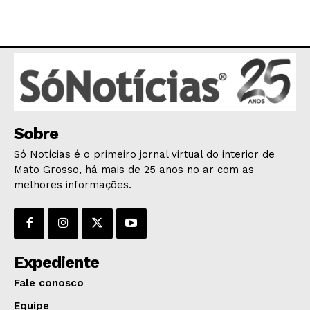
POLÍTICA
POLÍCIA
ESPORTES
ECONOMIA
OPINIÃO
GERAL
Sobre
EDUCAÇÃO
Só Notícias é o primeiro jornal virtual do interior de
SAÚDE
Mato Grosso, há mais de 25 anos no ar com as
AGRONOTÍCIAS
melhores informações.
ÚLTIMAS NOTÍCIAS
Expediente
Fale conosco
Equipe