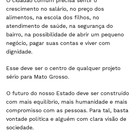
O cidadão comum precisa sentir o
ECONOMIA
crescimento no salário, no preço dos
OPINIÃO
alimentos, na escola dos filhos, no
GERAL
atendimento de saúde, na segurança do
EDUCAÇÃO
bairro, na possibilidade de abrir um pequeno
SAÚDE
negócio, pagar suas contas e viver com
AGRONOTÍCIAS
dignidade.
ÚLTIMAS NOTÍCIAS
Esse deve ser o centro de qualquer projeto
sério para Mato Grosso.
O futuro do nosso Estado deve ser construído
com mais equilíbrio, mais humanidade e mais
compromisso com as pessoas. Para tal, basta
vontade política e alguém com clara visão de
sociedade.