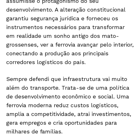
assumisse o protagonismo do seu
desenvolvimento. A alteração constitucional
garantiu segurança jurídica e forneceu os
instrumentos necessários para transformar
em realidade um sonho antigo dos mato-
grossenses, ver a ferrovia avançar pelo interior,
conectando a produção aos principais
JUNTE-SE NO WHATSAPP
corredores logísticos do país.
Sempre defendi que infraestrutura vai muito
além do transporte. Trata-se de uma política
HOME
de desenvolvimento econômico e social. Uma
POLÍTICA
ferrovia moderna reduz custos logísticos,
POLÍCIA
amplia a competitividade, atrai investimentos,
ESPORTES
gera empregos e cria oportunidades para
milhares de famílias.
ECONOMIA