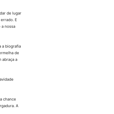
dar de lugar
 errado. E
é a nossa
 a biografia
vermelha de
m abraça a
avidade
ma chance
ergadura. A