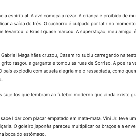
ia espiritual. A avó começa a rezar. A criança é proibida de mu
icar a saída de três. O cachorro é culpado por latir no momento
e levantou, o Brasil quase marcou. A superstição, meu amigo, 
 Gabriel Magalhães cruzou, Casemiro subiu carregando na testa
 grito rasgou a garganta e tomou as ruas de Sorriso. A poeira 
O país explodiu com aquela alegria meio ressabiada, como que
z.
 sujeitos que lembram ao futebol moderno que ainda existe gr
o sabe lidar com placar empatado em mata-mata. Vini Jr. teve u
çaria. O goleiro japonês pareceu multiplicar os braços e a env
 na boca do estômago.