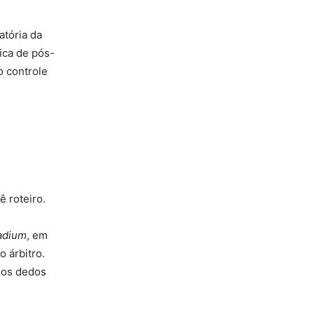
atória da
ica de pós-
o controle
ê roteiro.
adium
, em
o árbitro.
m os dedos