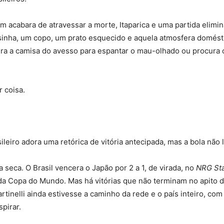
 acabara de atravessar a morte, Itaparica e uma partida elimin
nha, um copo, um prato esquecido e aquela atmosfera domést
ira a camisa do avesso para espantar o mau-olhado ou procura 
 coisa.
leiro adora uma retórica de vitória antecipada, mas a bola não l
seca. O Brasil vencera o Japão por 2 a 1, de virada, no
NRG St
al da Copa do Mundo. Mas há vitórias que não terminam no apito d
inelli ainda estivesse a caminho da rede e o país inteiro, co
pirar.