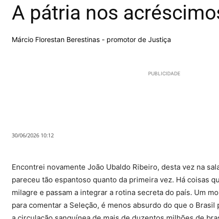
A pátria nos acréscimo
Márcio Florestan Berestinas - promotor de Justiça
PUBLICIDADE
30/06/2026 10:12
Encontrei novamente João Ubaldo Ribeiro, desta vez na sala
pareceu tão espantoso quanto da primeira vez. Há coisas q
milagre e passam a integrar a rotina secreta do país. Um mo
para comentar a Seleção, é menos absurdo do que o Brasil 
a circulação sanguínea de mais de duzentos milhões de bras