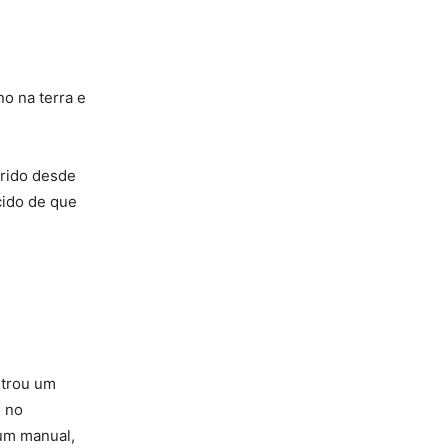
no na terra e
rrido desde
cido de que
ntrou um
u no
hum manual,