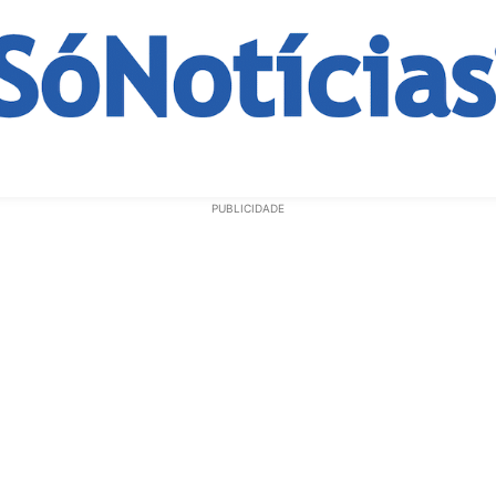
ECONOMIA
OPINIÃO
GERAL
EDUCAÇÃO
SAÚD
PUBLICIDADE