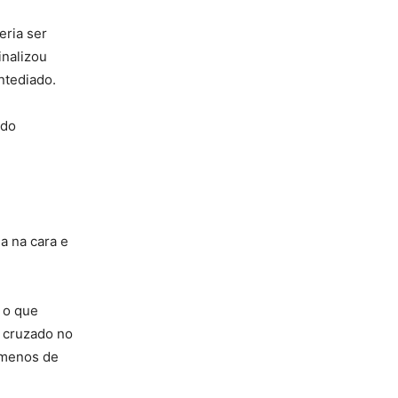
eria ser
inalizou
entediado.
ndo
a na cara e
 o que
u cruzado no
 menos de