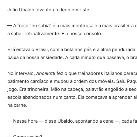
João Ubaldo levantou o dedo em riste.
— A frase “eu sabia” é a mais mentirosa e a mais brasileir
a saber retroativamente. É o nosso consolo.
E lá estava o Brasil, com a bola nos pés e a alma pendurada
baixa da nossa ansiedade. A cada minuto que passava, o bras
No intervalo,
Ancelotti
fez o que treinadores italianos pare
batimento cardíaco e mudou a ordem dos móveis. Saiu Paquetá
jogo. Era trincheira. Mão na cabeça, palavrão engolido a seco
escola abandonados num canto. Ela começava a aprender ali,
na carne.
— Nessa hora — disse Ubaldo, apontando a cena —, cada famí
— Como assim?