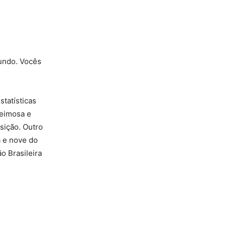
undo. Vocês
statísticas
teimosa e
nsição. Outro
a e nove do
o Brasileira