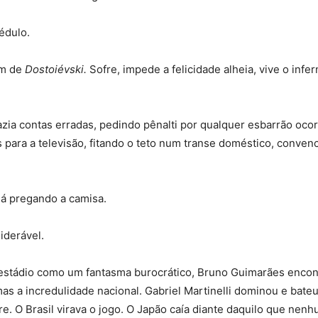
édulo.
em de
Dostoiévski.
Sofre, impede a felicidade alheia, vive o infer
fazia contas erradas, pedindo pênalti por qualquer esbarrão oco
para a televisão, fitando o teto num transe doméstico, conven
já pregando a camisa.
iderável.
 estádio como um fantasma burocrático, Bruno Guimarães enco
s a incredulidade nacional. Gabriel Martinelli dominou e bate
e. O Brasil virava o jogo. O Japão caía diante daquilo que nen