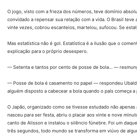
O jogo, visto com a frieza dos números, teve domínio absol
convidado a repensar sua relação com a vida. O Brasil teve a
vinte vezes, cobrou escanteios, martelou, sufocou. Se estatís
Mas estatística não é gol. Estatística é a ilusão que o com
explicação para o próprio desespero.
— Setenta e tantos por cento de posse de bola… — resmun
— Posse de bola é casamento no papel — respondeu Ubaldo,
alguém disposto a cabecear a bola quando o país começa a 
O Japão, organizado como se tivesse estudado não apenas 
nasceu para ser festa, abriu o placar aos vinte e nove minut
canto de Alisson e instalou o silêncio fúnebre. Foi um da
três segundos, todo mundo se transforma em viúvo de algu