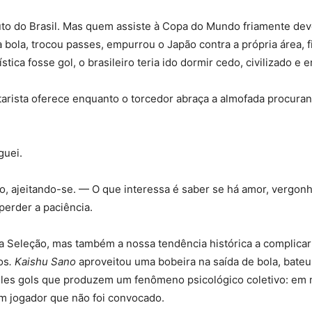
uto do Brasil. Mas quem assiste à Copa do Mundo friamente dev
 bola, trocou passes, empurrou o Japão contra a própria área, f
tica fosse gol, o brasileiro teria ido dormir cedo, civilizado e 
entarista oferece enquanto o torcedor abraça a almofada procura
guei.
 ajeitando-se. — O que interessa é saber se há amor, vergonh
perder a paciência.
a Seleção, mas também a nossa tendência histórica a complicar
os
. Kaishu Sano
aproveitou uma bobeira na saída de bola, bate
queles gols que produzem um fenômeno psicológico coletivo: em
m jogador que não foi convocado.