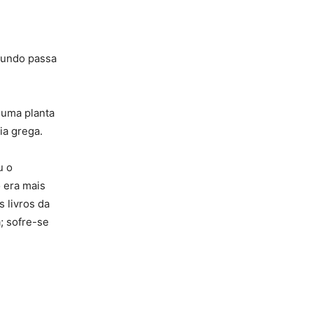
 mundo passa
o uma planta
ia grega.
u o
o era mais
s livros da
; sofre-se