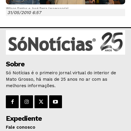
Wilson Santos e José Serra (assesssoria)
31/05/2010 6:57
JUNTE-SE NO WHATSAPP
Sobre
HOME
Só Notícias é o primeiro jornal virtual do interior de
POLÍTICA
Mato Grosso, há mais de 25 anos no ar com as
POLÍCIA
melhores informações.
ESPORTES
ECONOMIA
OPINIÃO
Expediente
GERAL
Fale conosco
EDUCAÇÃO