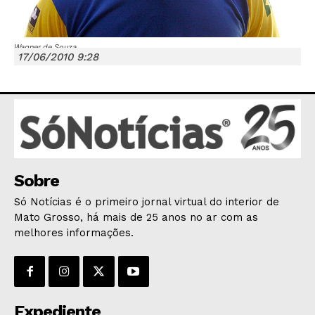
Wagner de Souza
17/06/2010 9:28
JUNTE-SE NO WHATSAPP
HOME
Sobre
POLÍTICA
Só Notícias é o primeiro jornal virtual do interior de
POLÍCIA
Mato Grosso, há mais de 25 anos no ar com as
melhores informações.
ESPORTES
ECONOMIA
OPINIÃO
GERAL
Expediente