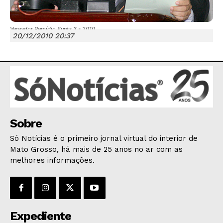
Vereador Remídio Kuntz 3 - 2010
20/12/2010 20:37
JUNTE-SE NO WHATSAPP
HOME
Sobre
POLÍTICA
Só Notícias é o primeiro jornal virtual do interior de
POLÍCIA
Mato Grosso, há mais de 25 anos no ar com as
melhores informações.
ESPORTES
ECONOMIA
OPINIÃO
GERAL
Expediente