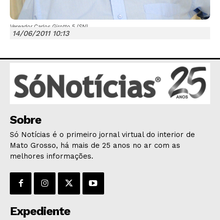
Vereador Carlos Girotto 5 (SN)
14/06/2011 10:13
JUNTE-SE NO WHATSAPP
HOME
Sobre
POLÍTICA
Só Notícias é o primeiro jornal virtual do interior de
Mato Grosso, há mais de 25 anos no ar com as
POLÍCIA
melhores informações.
ESPORTES
ECONOMIA
OPINIÃO
GERAL
Expediente
EDUCAÇÃO