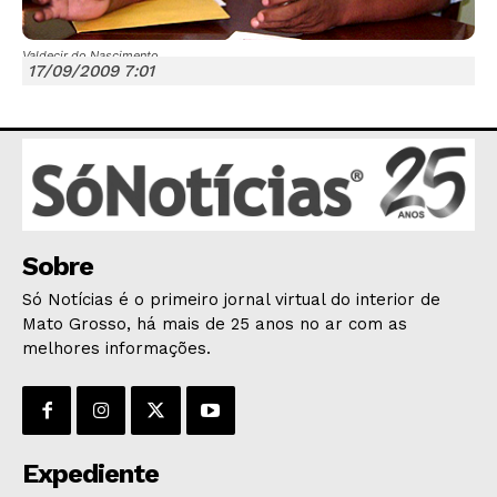
Valdecir do Nascimento
17/09/2009 7:01
JUNTE-SE NO WHATSAPP
HOME
Sobre
POLÍTICA
Só Notícias é o primeiro jornal virtual do interior de
Mato Grosso, há mais de 25 anos no ar com as
POLÍCIA
melhores informações.
ESPORTES
ECONOMIA
OPINIÃO
GERAL
Expediente
EDUCAÇÃO