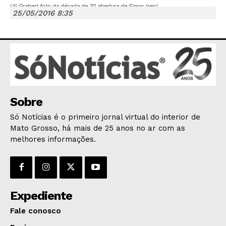
Uli Grabert foto da década de 70 abertura de Sinop (rep)
25/05/2016 8:35
JUNTE-SE NO WHATSAPP
Sobre
HOME
Só Notícias é o primeiro jornal virtual do interior de
POLÍTICA
Mato Grosso, há mais de 25 anos no ar com as
POLÍCIA
melhores informações.
ESPORTES
ECONOMIA
OPINIÃO
Expediente
GERAL
Fale conosco
EDUCAÇÃO