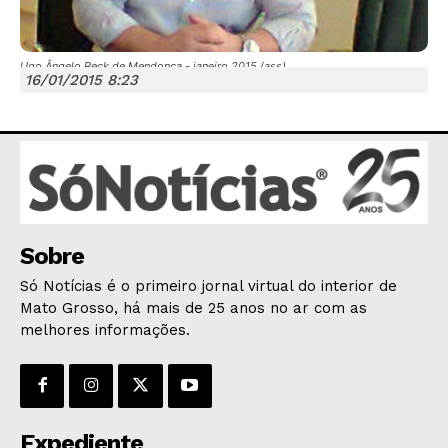
Ugo Ângelo Reck de Mendonça - janeiro 2015 (ass)
16/01/2015 8:23
JUNTE-SE NO WHATSAPP
HOME
Sobre
POLÍTICA
Só Notícias é o primeiro jornal virtual do interior de
POLÍCIA
Mato Grosso, há mais de 25 anos no ar com as
melhores informações.
ESPORTES
ECONOMIA
OPINIÃO
GERAL
Expediente