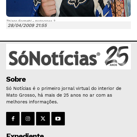
Thiago Formehl - motocross 2
28/04/2009 21:55
JUNTE-SE NO WHATSAPP
HOME
Sobre
POLÍTICA
Só Notícias é o primeiro jornal virtual do interior de
POLÍCIA
Mato Grosso, há mais de 25 anos no ar com as
melhores informações.
ESPORTES
ECONOMIA
OPINIÃO
GERAL
Expediente