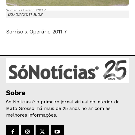
Sorriso x Operário 2011 7
02/02/2011 8:03
Sorriso x Operário 2011 7
JUNTE-SE NO WHATSAPP
HOME
POLÍTICA
Sobre
POLÍCIA
Só Notícias é o primeiro jornal virtual do interior de
ESPORTES
Mato Grosso, há mais de 25 anos no ar com as
melhores informações.
ECONOMIA
OPINIÃO