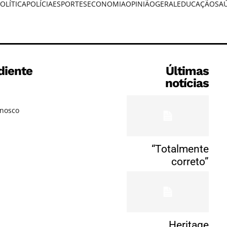
OLÍTICA
POLÍCIA
ESPORTES
ECONOMIA
OPINIÃO
GERAL
EDUCAÇÃO
SA
diente
Últimas
notícias
onosco
“Totalmente
correto”
Heritage