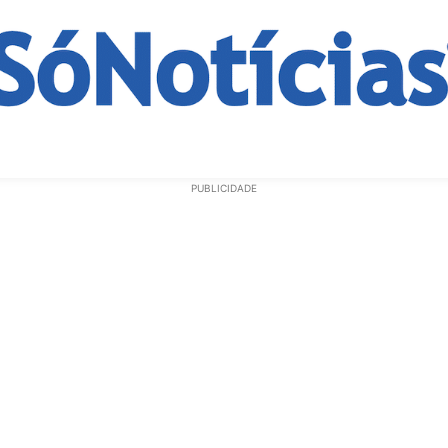
ECONOMIA
OPINIÃO
GERAL
EDUCAÇÃO
SAÚD
PUBLICIDADE