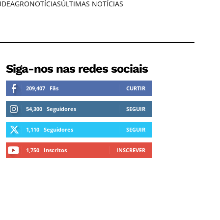
ÚDE
AGRONOTÍCIAS
ÚLTIMAS NOTÍCIAS
Siga-nos nas redes sociais
209,407
Fãs
CURTIR
54,300
Seguidores
SEGUIR
1,110
Seguidores
SEGUIR
1,750
Inscritos
INSCREVER