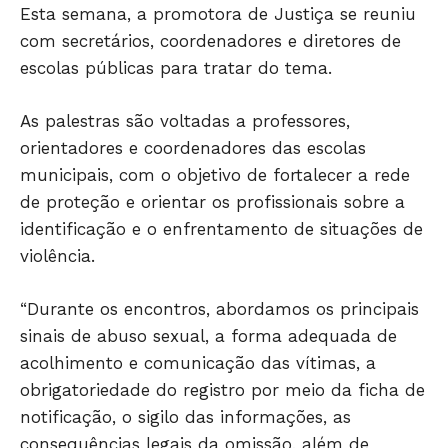
Esta semana, a promotora de Justiça se reuniu
com secretários, coordenadores e diretores de
escolas públicas para tratar do tema.
As palestras são voltadas a professores,
orientadores e coordenadores das escolas
municipais, com o objetivo de fortalecer a rede
de proteção e orientar os profissionais sobre a
JUNTE-SE NO WHATSAPP
identificação e o enfrentamento de situações de
violência.
“Durante os encontros, abordamos os principais
sinais de abuso sexual, a forma adequada de
HOME
acolhimento e comunicação das vítimas, a
POLÍTICA
obrigatoriedade do registro por meio da ficha de
POLÍCIA
notificação, o sigilo das informações, as
ESPORTES
consequências legais da omissão, além de