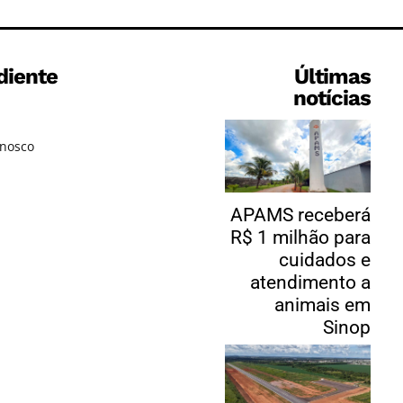
diente
Últimas
notícias
onosco
APAMS receberá
R$ 1 milhão para
cuidados e
atendimento a
animais em
Sinop