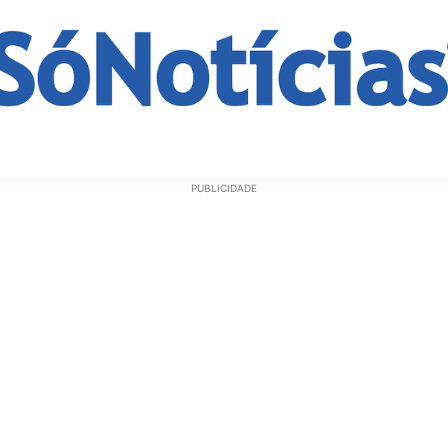
ECONOMIA
OPINIÃO
GERAL
EDUCAÇÃO
SAÚD
PUBLICIDADE