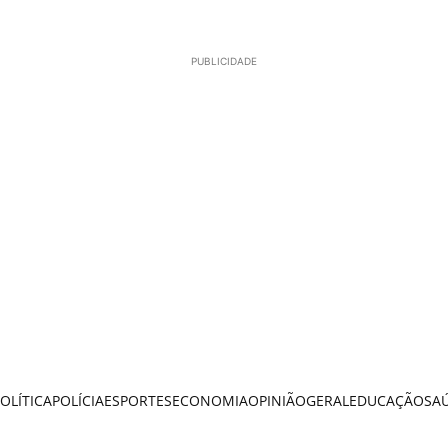
PUBLICIDADE
OLÍTICA
POLÍCIA
ESPORTES
ECONOMIA
OPINIÃO
GERAL
EDUCAÇÃO
SA