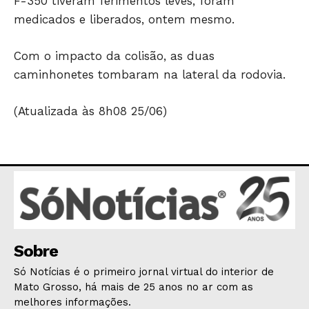
F-350 tiveram ferimentos leves, foram
medicados e liberados, ontem mesmo.
HOME
Com o impacto da colisão, as duas
POLÍTICA
caminhonetes tombaram na lateral da rodovia.
POLÍCIA
(Atualizada às 8h08 25/06)
ESPORTES
ECONOMIA
OPINIÃO
GERAL
EDUCAÇÃO
SAÚDE
AGRONOTÍCIAS
Sobre
ÚLTIMAS NOTÍCIAS
Só Notícias é o primeiro jornal virtual do interior de
Mato Grosso, há mais de 25 anos no ar com as
melhores informações.