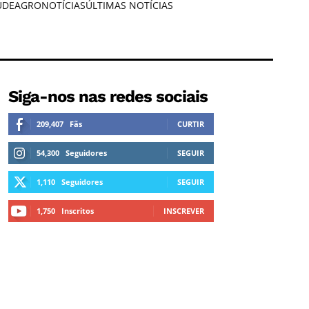
ÚDE
AGRONOTÍCIAS
ÚLTIMAS NOTÍCIAS
Siga-nos nas redes sociais
209,407
Fãs
CURTIR
54,300
Seguidores
SEGUIR
1,110
Seguidores
SEGUIR
1,750
Inscritos
INSCREVER