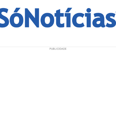
ECONOMIA
OPINIÃO
GERAL
EDUCAÇÃO
SAÚD
PUBLICIDADE