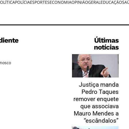
OLÍTICA
POLÍCIA
ESPORTES
ECONOMIA
OPINIÃO
GERAL
EDUCAÇÃO
SA
diente
Últimas
notícias
onosco
Justiça manda
Pedro Taques
remover enquete
que associava
Mauro Mendes a
“escândalos”