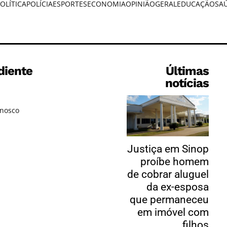
OLÍTICA
POLÍCIA
ESPORTES
ECONOMIA
OPINIÃO
GERAL
EDUCAÇÃO
SA
diente
Últimas
notícias
onosco
Justiça em Sinop
proíbe homem
de cobrar aluguel
da ex-esposa
que permaneceu
em imóvel com
filhos