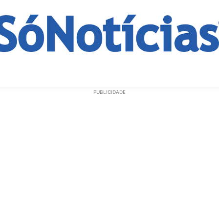
ECONOMIA
OPINIÃO
GERAL
EDUCAÇÃO
SAÚD
PUBLICIDADE