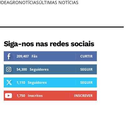
ÚDE
AGRONOTÍCIAS
ÚLTIMAS NOTÍCIAS
Siga-nos nas redes sociais
209,407
Fãs
CURTIR
54,300
Seguidores
SEGUIR
1,110
Seguidores
SEGUIR
1,750
Inscritos
INSCREVER