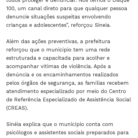
todos proteger e denunciar. Nós temos o Disque
POLÍCIA
100, um canal direto para que qualquer pessoa
ESPORTES
denuncie situações suspeitas envolvendo
crianças e adolescentes”, reforçou Sineia.
ECONOMIA
OPINIÃO
Além das ações preventivas, a prefeitura
GERAL
reforçou que o município tem uma rede
EDUCAÇÃO
estruturada e capacitada para acolher e
SAÚDE
acompanhar vítimas de violência. Após a
AGRONOTÍCIAS
denúncia e os encaminhamentos realizados
ÚLTIMAS NOTÍCIAS
pelos órgãos de segurança, as famílias recebem
atendimento especializado por meio do Centro
de Referência Especializado de Assistência Social
(CREAS).
Sinéia explica que o município conta com
psicólogos e assistentes sociais preparados para