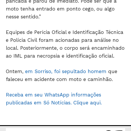
pancada e parou de imediato. Pode ser que a
POLÍCIA
moto tenha entrado em ponto cego, ou algo
ESPORTES
nesse sentido.”
ECONOMIA
OPINIÃO
Equipes de Perícia Oficial e Identificação Técnica
GERAL
e Polícia Civil foram acionadas para análise no
EDUCAÇÃO
local. Posteriormente, o corpo será encaminhado
SAÚDE
ao IML para necropsia e identificação oficial.
AGRONOTÍCIAS
Ontem,
em Sorriso, foi sepultado homem
que
ÚLTIMAS NOTÍCIAS
faleceu em acidente com moto e caminhão.
Receba em seu WhatsApp informações
publicadas em Só Notícias. Clique aqui.