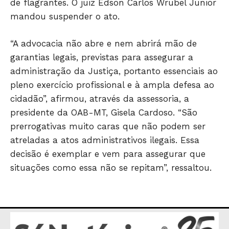
de flagrantes. O juiz Edson Carlos Wrubel Junior
JUNTE-SE NO WHATSAPP
mandou suspender o ato.
“A advocacia não abre e nem abrirá mão de
garantias legais, previstas para assegurar a
administração da Justiça, portanto essenciais ao
HOME
pleno exercício profissional e à ampla defesa ao
POLÍTICA
cidadão”, afirmou, através da assessoria, a
POLÍCIA
presidente da OAB-MT, Gisela Cardoso. “São
prerrogativas muito caras que não podem ser
ESPORTES
atreladas a atos administrativos ilegais. Essa
ECONOMIA
decisão é exemplar e vem para assegurar que
OPINIÃO
situações como essa não se repitam”, ressaltou.
GERAL
EDUCAÇÃO
SAÚDE
AGRONOTÍCIAS