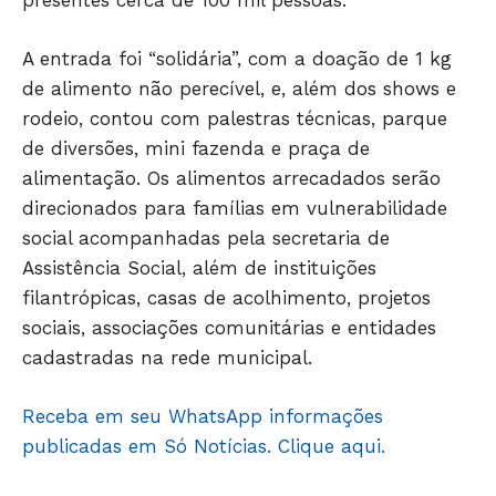
presentes cerca de 100 mil pessoas.
A entrada foi “solidária”, com a doação de 1 kg
JUNTE-SE NO WHATSAPP
de alimento não perecível, e, além dos shows e
rodeio, contou com palestras técnicas, parque
de diversões, mini fazenda e praça de
alimentação. Os alimentos arrecadados serão
direcionados para famílias em vulnerabilidade
HOME
social acompanhadas pela secretaria de
POLÍTICA
Assistência Social, além de instituições
POLÍCIA
filantrópicas, casas de acolhimento, projetos
ESPORTES
sociais, associações comunitárias e entidades
ECONOMIA
cadastradas na rede municipal.
OPINIÃO
GERAL
Receba em seu WhatsApp informações
publicadas em Só Notícias. Clique aqui.
EDUCAÇÃO
SAÚDE