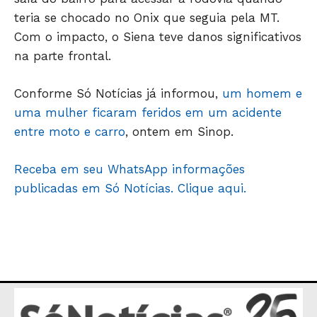
teria se chocado no Onix que seguia pela MT.
JUNTE-SE NO WHATSAPP
Com o impacto, o Siena teve danos significativos
na parte frontal.
Conforme Só Notícias já informou,
um homem e
HOME
uma mulher ficaram feridos em um acidente
POLÍTICA
entre moto e carro
, ontem em Sinop.
POLÍCIA
Receba em seu WhatsApp informações
ESPORTES
publicadas em Só Notícias. Clique aqui.
ECONOMIA
OPINIÃO
GERAL
EDUCAÇÃO
SAÚDE
AGRONOTÍCIAS