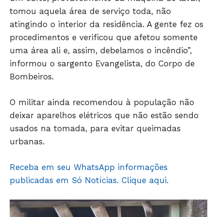
tomou aquela área de serviço toda, não
atingindo o interior da residência. A gente fez os
procedimentos e verificou que afetou somente
uma área ali e, assim, debelamos o incêndio”,
informou o sargento Evangelista, do Corpo de
Bombeiros.
JUNTE-SE NO WHATSAPP
O militar ainda recomendou à população não
deixar aparelhos elétricos que não estão sendo
usados na tomada, para evitar queimadas
urbanas.
HOME
Receba em seu WhatsApp informações
POLÍTICA
publicadas em Só Notícias. Clique aqui.
POLÍCIA
ESPORTES
ECONOMIA