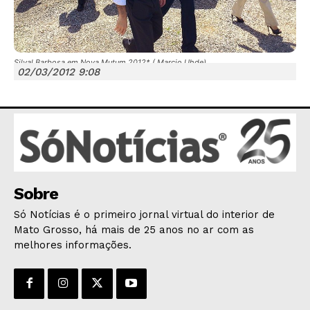
Silval Barbosa em Nova Mutum 2012* ( Marcio Uhde)
02/03/2012 9:08
JUNTE-SE NO WHATSAPP
HOME
Sobre
POLÍTICA
Só Notícias é o primeiro jornal virtual do interior de
POLÍCIA
Mato Grosso, há mais de 25 anos no ar com as
ESPORTES
melhores informações.
ECONOMIA
OPINIÃO
GERAL