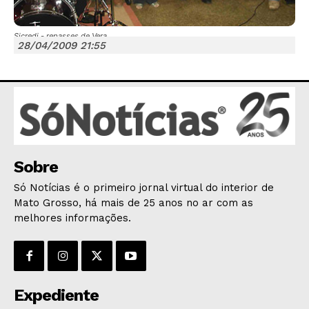
Sicredi - repasses de Vera
28/04/2009 21:55
JUNTE-SE NO WHATSAPP
HOME
Sobre
POLÍTICA
Só Notícias é o primeiro jornal virtual do interior de
Mato Grosso, há mais de 25 anos no ar com as
POLÍCIA
melhores informações.
ESPORTES
ECONOMIA
OPINIÃO
GERAL
Expediente
EDUCAÇÃO