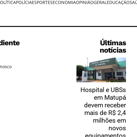
OLÍTICA
POLÍCIA
ESPORTES
ECONOMIA
OPINIÃO
GERAL
EDUCAÇÃO
SA
diente
Últimas
notícias
onosco
Hospital e UBSs
em Matupá
devem receber
mais de R$ 2,4
milhões em
novos
equipamentos