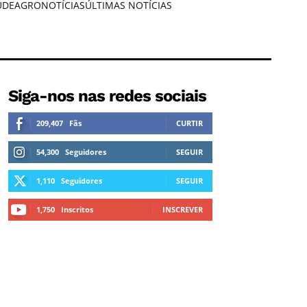
ÚDE
AGRONOTÍCIAS
ÚLTIMAS NOTÍCIAS
Siga-nos nas redes sociais
209,407
Fãs
CURTIR
54,300
Seguidores
SEGUIR
1,110
Seguidores
SEGUIR
1,750
Inscritos
INSCREVER