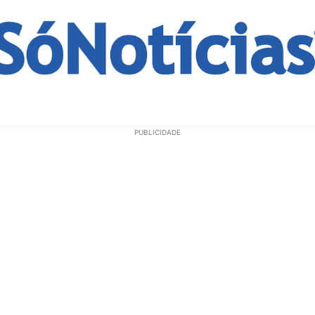
ECONOMIA
OPINIÃO
GERAL
EDUCAÇÃO
SAÚD
PUBLICIDADE