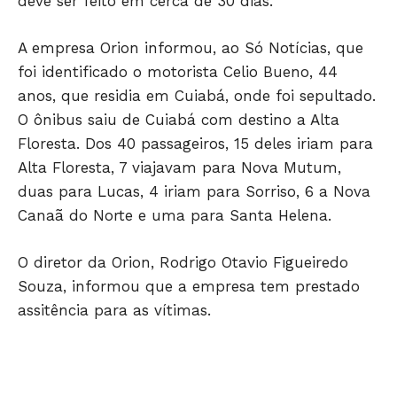
deve ser feito em cerca de 30 dias.
A empresa Orion informou, ao Só Notícias, que
foi identificado o motorista Celio Bueno, 44
JUNTE-SE NO WHATSAPP
anos, que residia em Cuiabá, onde foi sepultado.
O ônibus saiu de Cuiabá com destino a Alta
Floresta. Dos 40 passageiros, 15 deles iriam para
Alta Floresta, 7 viajavam para Nova Mutum,
duas para Lucas, 4 iriam para Sorriso, 6 a Nova
HOME
Canaã do Norte e uma para Santa Helena.
POLÍTICA
POLÍCIA
O diretor da Orion, Rodrigo Otavio Figueiredo
ESPORTES
Souza, informou que a empresa tem prestado
ECONOMIA
assitência para as vítimas.
OPINIÃO
GERAL
EDUCAÇÃO