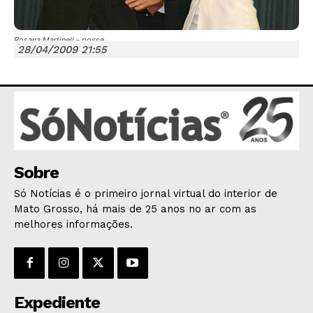
Rosana Martineli - posse
28/04/2009 21:55
JUNTE-SE NO WHATSAPP
HOME
Sobre
POLÍTICA
Só Notícias é o primeiro jornal virtual do interior de
POLÍCIA
Mato Grosso, há mais de 25 anos no ar com as
melhores informações.
ESPORTES
ECONOMIA
OPINIÃO
GERAL
Expediente