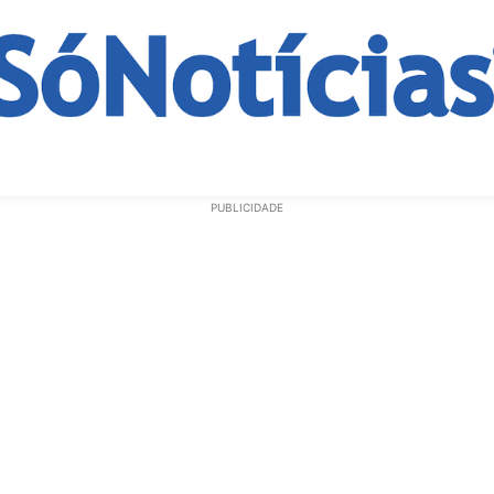
ECONOMIA
OPINIÃO
GERAL
EDUCAÇÃO
SAÚD
PUBLICIDADE