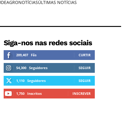
ÚDE
AGRONOTÍCIAS
ÚLTIMAS NOTÍCIAS
Siga-nos nas redes sociais
209,407
Fãs
CURTIR
54,300
Seguidores
SEGUIR
1,110
Seguidores
SEGUIR
1,750
Inscritos
INSCREVER