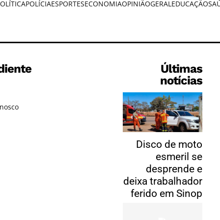
OLÍTICA
POLÍCIA
ESPORTES
ECONOMIA
OPINIÃO
GERAL
EDUCAÇÃO
SA
diente
Últimas
notícias
onosco
Disco de moto
esmeril se
desprende e
deixa trabalhador
ferido em Sinop