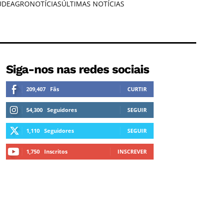
ÚDE
AGRONOTÍCIAS
ÚLTIMAS NOTÍCIAS
Siga-nos nas redes sociais
209,407
Fãs
CURTIR
54,300
Seguidores
SEGUIR
1,110
Seguidores
SEGUIR
1,750
Inscritos
INSCREVER