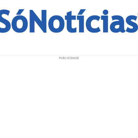
ECONOMIA
OPINIÃO
GERAL
EDUCAÇÃO
SAÚD
PUBLICIDADE