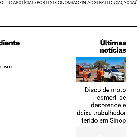
OLÍTICA
POLÍCIA
ESPORTES
ECONOMIA
OPINIÃO
GERAL
EDUCAÇÃO
SA
diente
Últimas
notícias
onosco
Disco de moto
esmeril se
desprende e
deixa trabalhador
ferido em Sinop