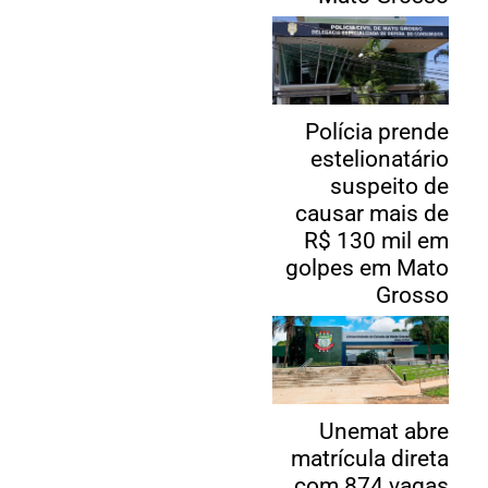
Polícia prende
estelionatário
suspeito de
causar mais de
R$ 130 mil em
golpes em Mato
Grosso
Unemat abre
matrícula direta
com 874 vagas