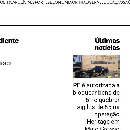
OLÍTICA
POLÍCIA
ESPORTES
ECONOMIA
OPINIÃO
GERAL
EDUCAÇÃO
SA
diente
Últimas
notícias
onosco
PF é autorizada a
bloquear bens de
61 e quebrar
sigilos de 85 na
operação
Heritage em
Mato Grosso