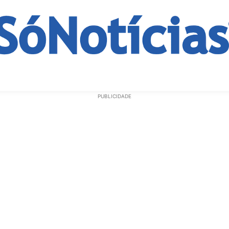
ECONOMIA
OPINIÃO
GERAL
EDUCAÇÃO
SAÚD
PUBLICIDADE