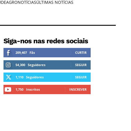
ÚDE
AGRONOTÍCIAS
ÚLTIMAS NOTÍCIAS
Siga-nos nas redes sociais
209,407
Fãs
CURTIR
54,300
Seguidores
SEGUIR
1,110
Seguidores
SEGUIR
1,750
Inscritos
INSCREVER