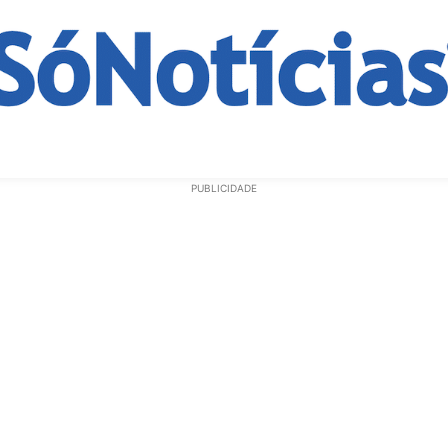
ECONOMIA
OPINIÃO
GERAL
EDUCAÇÃO
SAÚD
PUBLICIDADE