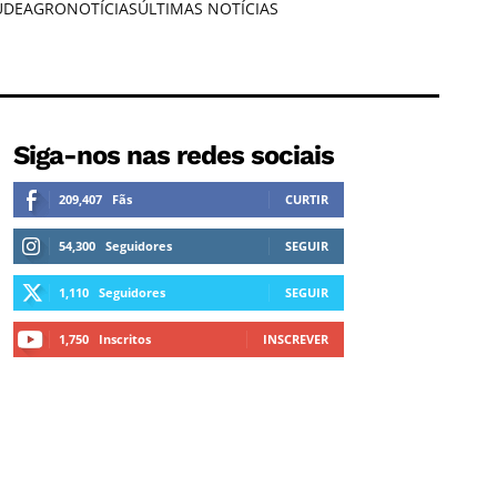
ÚDE
AGRONOTÍCIAS
ÚLTIMAS NOTÍCIAS
Siga-nos nas redes sociais
209,407
Fãs
CURTIR
54,300
Seguidores
SEGUIR
1,110
Seguidores
SEGUIR
1,750
Inscritos
INSCREVER