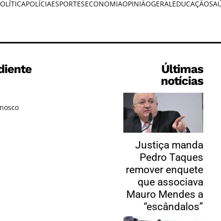
OLÍTICA
POLÍCIA
ESPORTES
ECONOMIA
OPINIÃO
GERAL
EDUCAÇÃO
SA
diente
Últimas
notícias
onosco
Justiça manda
Pedro Taques
remover enquete
que associava
Mauro Mendes a
“escândalos”