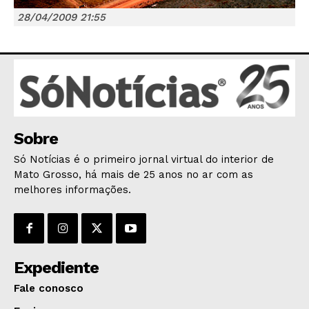
28/04/2009 21:55
JUNTE-SE NO WHATSAPP
Sobre
HOME
Só Notícias é o primeiro jornal virtual do interior de
POLÍTICA
Mato Grosso, há mais de 25 anos no ar com as
POLÍCIA
melhores informações.
ESPORTES
ECONOMIA
OPINIÃO
Expediente
GERAL
Fale conosco
EDUCAÇÃO