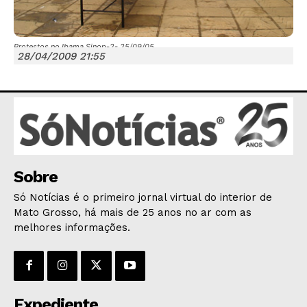
Protestos no Ibama Sinop-2- 25/09/05
28/04/2009 21:55
JUNTE-SE NO WHATSAPP
HOME
Sobre
POLÍTICA
Só Notícias é o primeiro jornal virtual do interior de
POLÍCIA
Mato Grosso, há mais de 25 anos no ar com as
melhores informações.
ESPORTES
ECONOMIA
OPINIÃO
GERAL
Expediente