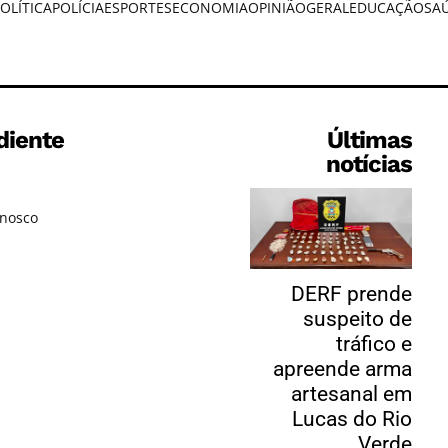
OLÍTICA
POLÍCIA
ESPORTES
ECONOMIA
OPINIÃO
GERAL
EDUCAÇÃO
SA
diente
Últimas
notícias
onosco
DERF prende
suspeito de
tráfico e
apreende arma
artesanal em
Lucas do Rio
Verde