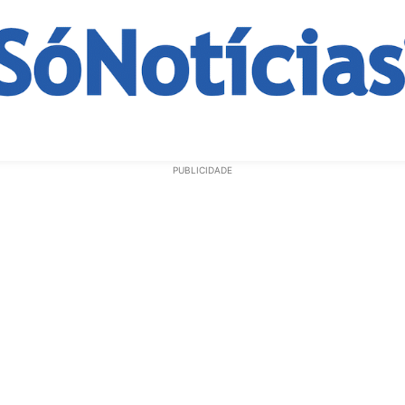
ECONOMIA
OPINIÃO
GERAL
EDUCAÇÃO
SAÚD
PUBLICIDADE