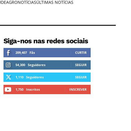
ÚDE
AGRONOTÍCIAS
ÚLTIMAS NOTÍCIAS
Siga-nos nas redes sociais
209,407
Fãs
CURTIR
54,300
Seguidores
SEGUIR
1,110
Seguidores
SEGUIR
1,750
Inscritos
INSCREVER