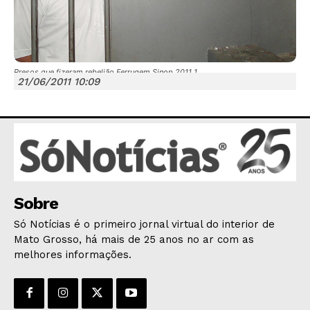
Presos que fizeram rebelião Ferrugem Sinop 2011 1
21/06/2011 10:09
JUNTE-SE NO WHATSAPP
HOME
Sobre
POLÍTICA
POLÍCIA
Só Notícias é o primeiro jornal virtual do interior de
Mato Grosso, há mais de 25 anos no ar com as
ESPORTES
melhores informações.
ECONOMIA
OPINIÃO
GERAL