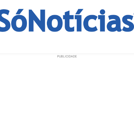
ECONOMIA
OPINIÃO
GERAL
EDUCAÇÃO
SAÚD
PUBLICIDADE