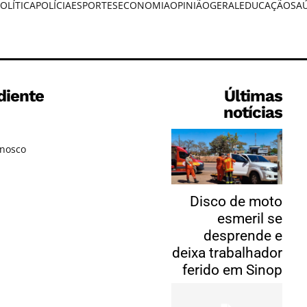
OLÍTICA
POLÍCIA
ESPORTES
ECONOMIA
OPINIÃO
GERAL
EDUCAÇÃO
SA
diente
Últimas
notícias
onosco
Disco de moto
esmeril se
desprende e
deixa trabalhador
ferido em Sinop