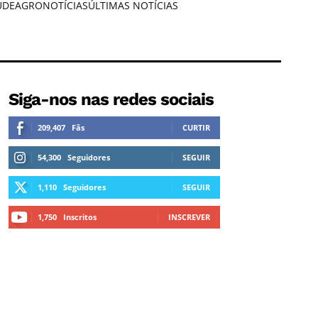
ÚDE
AGRONOTÍCIAS
ÚLTIMAS NOTÍCIAS
Siga-nos nas redes sociais
209,407
Fãs
CURTIR
54,300
Seguidores
SEGUIR
1,110
Seguidores
SEGUIR
1,750
Inscritos
INSCREVER