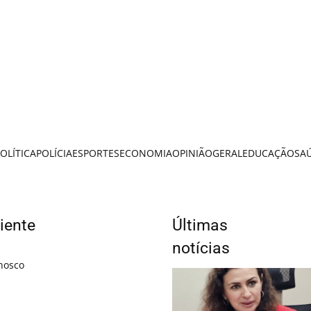
OLÍTICA
POLÍCIA
ESPORTES
ECONOMIA
OPINIÃO
GERAL
EDUCAÇÃO
SA
iente
Últimas
notícias
nosco