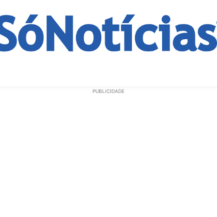
ECONOMIA
OPINIÃO
GERAL
EDUCAÇÃO
SAÚD
PUBLICIDADE