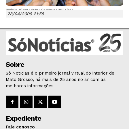
Prefeito Nilson Leitão - Convenio UNIC Sinop
28/04/2009 21:55
JUNTE-SE NO WHATSAPP
Sobre
HOME
Só Notícias é o primeiro jornal virtual do interior de
POLÍTICA
Mato Grosso, há mais de 25 anos no ar com as
POLÍCIA
melhores informações.
ESPORTES
ECONOMIA
OPINIÃO
Expediente
GERAL
EDUCAÇÃO
Fale conosco