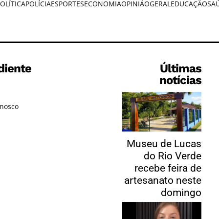
OLÍTICA
POLÍCIA
ESPORTES
ECONOMIA
OPINIÃO
GERAL
EDUCAÇÃO
SA
diente
Últimas
notícias
onosco
Museu de Lucas
do Rio Verde
recebe feira de
artesanato neste
domingo