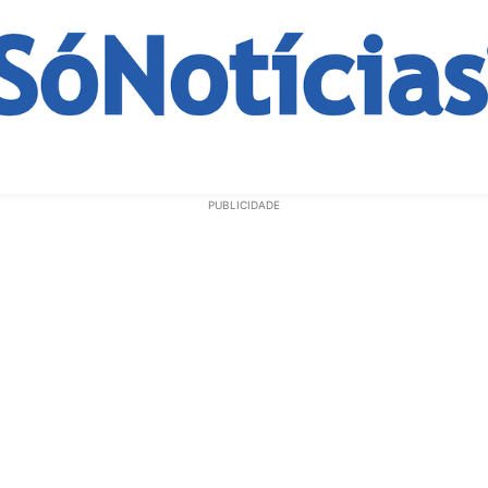
ECONOMIA
OPINIÃO
GERAL
EDUCAÇÃO
SAÚD
PUBLICIDADE