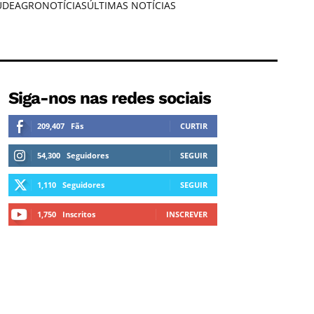
ÚDE
AGRONOTÍCIAS
ÚLTIMAS NOTÍCIAS
Siga-nos nas redes sociais
209,407
Fãs
CURTIR
54,300
Seguidores
SEGUIR
1,110
Seguidores
SEGUIR
1,750
Inscritos
INSCREVER